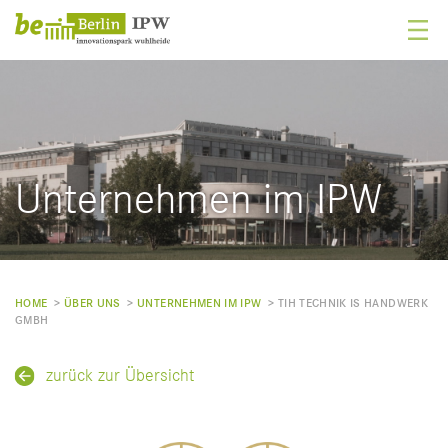
Unternehmen im IPW
HOME
> ­
ÜBER UNS
> ­
UNTERNEHMEN IM IPW
> ­
TIH TECHNIK IS HANDWERK
GMBH
zurück zur Übersicht