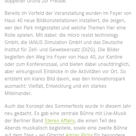
doppelter Grund zur Freude.
Bereits im Vorfeld der Veranstaltung wurden im Foyer von
Haus 40 neue Bildkonstellationen installiert, die zeigen,
wer den Park mitgestaltet und welche Themen hier eine
Rolle spielen. Mit dabei: die micro resist technology
GmbH, die IANUS Simulation GmbH und das Deutsche
Institut für Zell- und Gewebeersatz (DIZG). Die Bilder
begleiten den Weg ins Foyer von Haus 40, zur Kantine
oder zum Konferenzsaal, und bieten dabei unaufdringlich,
aber wirkungsvoll Einblicke in die Aktivitäten vor Ort. So
entsteht ein klares Bild davon, was den Innovationspark
ausmacht: Vielfalt, Entwicklung und ein starkes
Miteinander.
Auch das Konzept des Sommerfests wurde in diesem Jahr
neu gedacht. Es gab eine zentrale Bühne mit Live-Musik
der Berliner Band
Stereo Affairs
, die einen Teil des
Abends musikalisch begleitete, sowie eine zweite Bühne
auf dem Steg – wo Gitarrist
Adrian Picha
für besondere