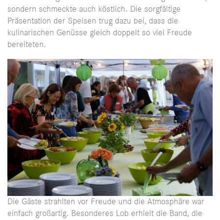
sondern schmeckte auch köstlich. Die sorgfältige
Präsentation der Speisen trug dazu bei, dass die
kulinarischen Genüsse gleich doppelt so viel Freude
bereiteten.
Die Gäste strahlten vor Freude und die Atmosphäre war
einfach großartig. Besonderes Lob erhielt die Band, die