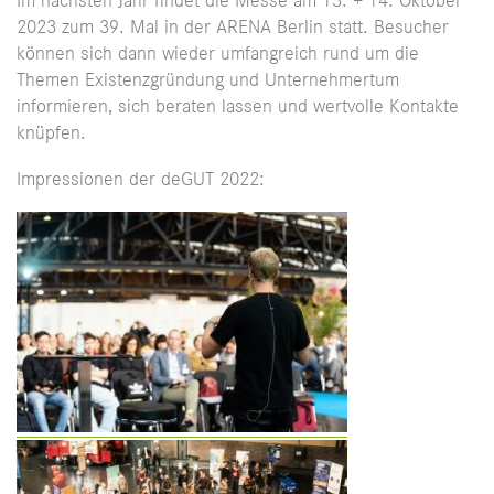
Im nächsten Jahr findet die Messe am 13. + 14. Oktober
2023 zum 39. Mal in der ARENA Berlin statt. Besucher
können sich dann wieder umfangreich rund um die
Themen Existenzgründung und Unternehmertum
informieren, sich beraten lassen und wertvolle Kontakte
knüpfen.
Impressionen der deGUT 2022: