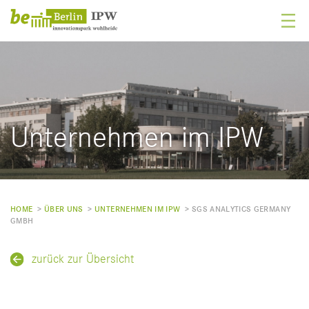
Unternehmen im IPW
HOME
> ­
ÜBER UNS
> ­
UNTERNEHMEN IM IPW
> ­
SGS ANALYTICS GERMANY
GMBH
zurück zur Übersicht