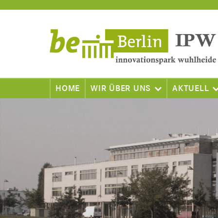
HOME
WIR ÜBER UNS
AKTUELL
Standort
Veranstaltun
Leitlinien
Neuigkeiten
Werte
Publikationen
Unternehmen im IPW