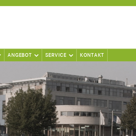
ANGEBOT
SERVICE
KONTAKT
gen
Gründen
Campus-Info
Mieten
Gastronomie
Bauen
Konferenzraumservice
Dienst- und Serviceleistungen
Telefon/Internet