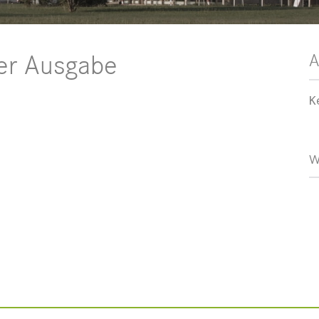
A
der Ausgabe
K
w