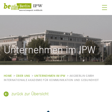
Unternehmen im IPW
HOME
> ­
ÜBER UNS
> ­
UNTERNEHMEN IM IPW
> ­
AKGBERLIN GMBH
INTERNATIONALE AKADEMIE FÜR KOMMUNIKATION UND GESUNDHEIT
zurück zur Übersicht